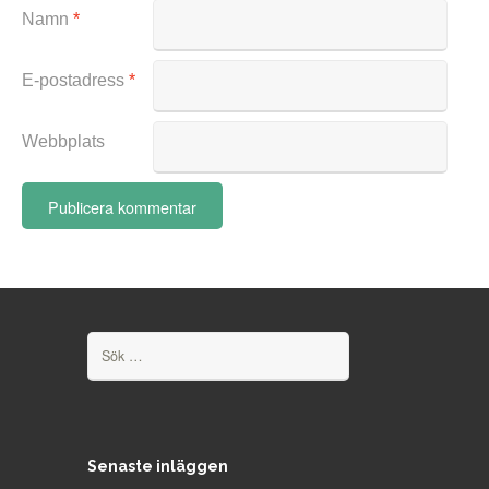
Namn
*
E-postadress
*
Webbplats
Sök
efter:
Senaste inläggen