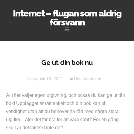
Internet – flugan som aldrig
försvann
Hoppa
till
innehåll
Ge ut din bok nu
augusti 19, 2021
Uncategorized
Allt fler väljer egen utgivning, och också du kan ge ut din
bok! Upplägget är rätt enkelt och din bok kan bli
verklighet utan att du behöver ha råd med några stora
utgifter. Låter det för bra för att vara sant? För en gång
skull är det faktiskt inte det!